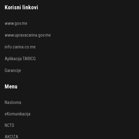
Korisni linkovi
www.gov.me
www.upravacarina.gov.me
info.carina.co.me
Aplikacija TARICG
Garancije
Menu
Naslovna
eKomunikacija
NCTS
AKCIZA