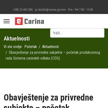
+382 20 442 000
pr.sluzba@carina.gov.me
Pon - Pet 7:00 - 15:00
Pretraga
Aktuelnosti
Vi ste ovdje:
Početak
Aktuelnosti
Obavještenje za privredne subjekte – početak produkcionog
rada Sistema carinskih odluka (CDS)
Obavještenje za privredne