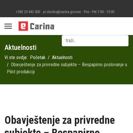
+382 20 442 000
pr.sluzba@carina.gov.me
Pon - Pet 7:00 - 15:00
Pretraga
Aktuelnosti
Vi ste ovdje:
Početak
Aktuelnosti
Obavještenje za privredne subjekte – Bespapirno poslovanje u
Pilot produkciji
Obavještenje za privredne