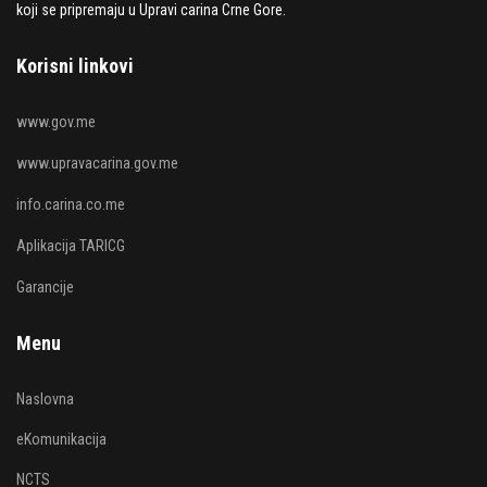
koji se pripremaju u Upravi carina Crne Gore.
Korisni linkovi
www.gov.me
www.upravacarina.gov.me
info.carina.co.me
Aplikacija TARICG
Garancije
Menu
Naslovna
eKomunikacija
NCTS