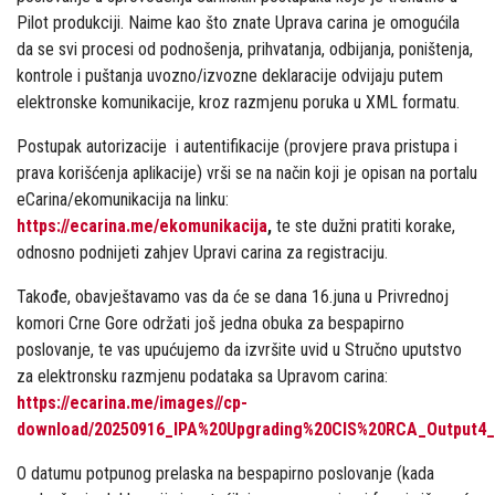
Pilot produkciji. Naime kao što znate Uprava carina je omogućila
da se svi procesi od podnošenja, prihvatanja, odbijanja, poništenja,
kontrole i puštanja uvozno/izvozne deklaracije odvijaju putem
elektronske komunikacije, kroz razmjenu poruka u XML formatu.
Postupak autorizacije i autentifikacije (provjere prava pristupa i
prava korišćenja aplikacije) vrši se na način koji je opisan na portalu
eCarina/ekomunikacija na linku:
https://ecarina.me/ekomunikacija
,
te ste dužni pratiti korake,
odnosno podnijeti zahjev Upravi carina za registraciju.
Takođe, obavještavamo vas da će se dana 16.juna u Privrednoj
komori Crne Gore održati još jedna obuka za bespapirno
poslovanje, te vas upućujemo da izvršite uvid u Stručno uputstvo
za elektronsku razmjenu podataka sa Upravom carina:
https://ecarina.me/images//cp-
download/20250916_IPA%20Upgrading%20CIS%20RCA_Output4_
O datumu potpunog prelaska na bespapirno poslovanje (kada