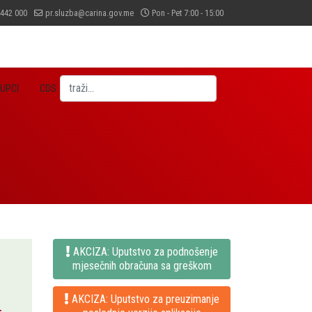
 442 000
pr.sluzba@carina.gov.me
Pon - Pet 7:00 - 15:00
Pretraga
UPCI
CDS
AKCIZA: Uputstvo za podnošenje
mjesečnih obračuna sa greškom
AKCIZA: Uputstvo za preuzimanje