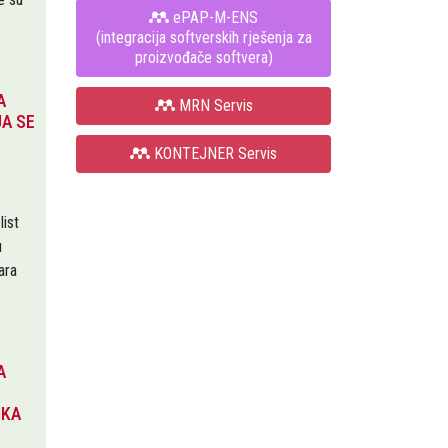
ePAP-M-ENS
(integracija softverskih rješenja za
proizvođače softvera)
A
MRN Servis
A SE
KONTEJNER Servis
ist
u
ara
A
IKA