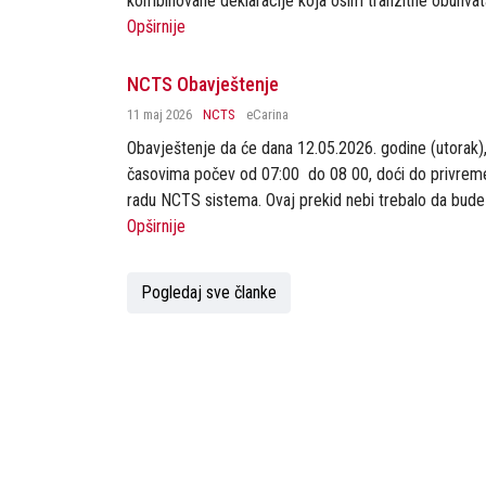
kombinovane deklaracije koja osim tranzitne obuhvata 
Opširnije
NCTS Obavještenje
11 maj 2026
NCTS
eCarina
Obavještenje da će dana 12.05.2026. godine (utorak),
časovima počev od 07:00 do 08 00, doći do privrem
radu NCTS sistema. Ovaj prekid nebi trebalo da bude bi
Opširnije
Pogledaj sve članke