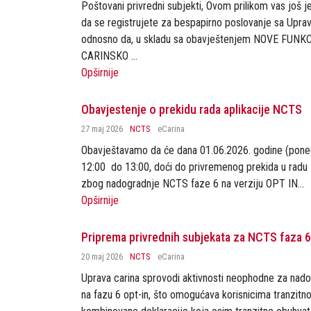
Poštovani privredni subjekti, Ovom prilikom vas još
da se registrujete za bespapirno poslovanje sa Upra
odnosno da, u skladu sa obavještenjem NOVE FUN
CARINSKO ...
Opširnije
Obavjestenje o prekidu rada aplikacije NCTS
27 maj 2026
NCTS
eCarina
Obavještavamo da će dana 01.06.2026. godine (pone
12:00 do 13:00, doći do privremenog prekida u radu
zbog nadogradnje NCTS faze 6 na verziju OPT IN...
Opširnije
Priprema privrednih subjekata za NCTS faza 6
20 maj 2026
NCTS
eCarina
Uprava carina sprovodi aktivnosti neophodne za nad
na fazu 6 opt-in, što omogućava korisnicima tranzitn