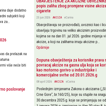
OBAVJEŠTENJE ZA AKCIZNE OBVEZNIKE
popis zaliha zbog promjene visine akciz
arina daje dodatno
cigarete
dni subjekti koji
23 jun 2026
AKCIZA
eCarina
a za...
Obavještavaju se proizvođači, uvoznici kao i lic
obavljaju trgovinu na veliko akciznim proizvod
kojima se na dan 01. jul 2026. godine mijenja vi
2026
akcize, a koji na zalihama imaju akcizne p...
Opširnije
vas da prelazak na
datuma
Dopuna obavještenja za korisnike prava 
povracaj akcize na gasna ulja koja se kor
ormi više neće biti
kao motorno gorivo u industrijske i
komercijalne svrhe od 20.01.2026.g
08 april 2026
AKCIZA
eCarina
irno poslovanje
Poslednjim izmjenama Zakona o akcizama („Sl.l
Crne Gore“, br.160/25), koje su stupile na snag
30.decembra 2025.g. koje se primjenjuju se o
1.januara 2026.g. izmijenjen je član 30 stav 8, t