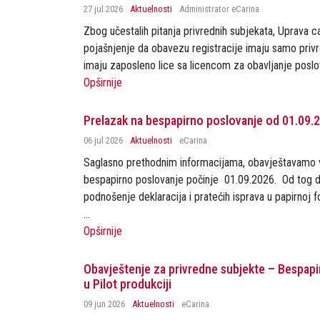
27 jul 2026
Aktuelnosti
Administrator eCarina
Zbog učestalih pitanja privrednih subjekata, Uprava c
pojašnjenje da obavezu registracije imaju samo privre
imaju zaposleno lice sa licencom za obavljanje poslov
Opširnije
Prelazak na bespapirno poslovanje od 01.09.
06 jul 2026
Aktuelnosti
eCarina
Saglasno prethodnim informacijama, obavještavamo 
bespapirno poslovanje počinje 01.09.2026. Od tog 
podnošenje deklaracija i pratećih isprava u papirnoj f
...
Opširnije
Obavještenje za privredne subjekte – Bespap
u Pilot produkciji
09 jun 2026
Aktuelnosti
eCarina