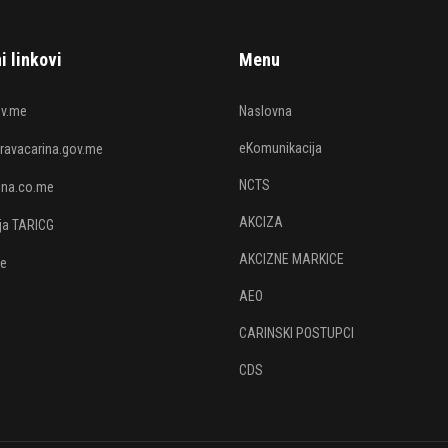
i linkovi
Menu
v.me
Naslovna
eKomunikacija
avacarina.gov.me
NCTS
rina.co.me
AKCIZA
ija TARICG
AKCIZNE MARKICE
je
AEO
CARINSKI POSTUPCI
CDS