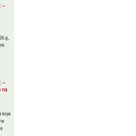
 –
26.g.,
zni
 –
e na
a koja
ima
ja