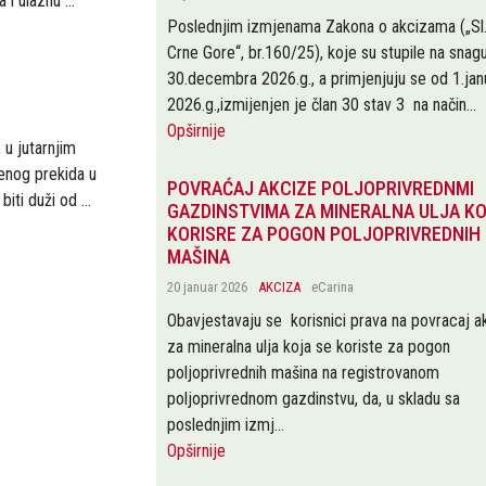
i ulaznu ...
Poslednjim izmjenama Zakona o akcizama („Sl.l
Crne Gore“, br.160/25), koje su stupile na snag
30.decembra 2026.g., a primjenjuju se od 1.jan
2026.g.,izmijenjen je član 30 stav 3 na način...
Opširnije
 u jutarnjim
enog prekida u
POVRAĆAJ AKCIZE POLJOPRIVREDNMI
ti duži od ...
GAZDINSTVIMA ZA MINERALNA ULJA K
KORISRE ZA POGON POLJOPRIVREDNIH
MAŠINA
20 januar 2026
AKCIZA
eCarina
Obavjestavaju se korisnici prava na povracaj a
za mineralna ulja koja se koriste za pogon
poljoprivrednih mašina na registrovanom
poljoprivrednom gazdinstvu, da, u skladu sa
poslednjim izmj...
Opširnije