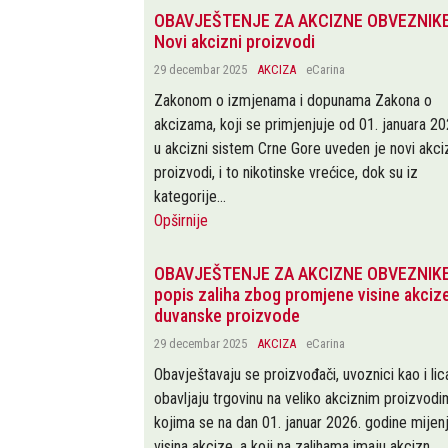
OBAVJEŠTENJE ZA AKCIZNE OBVEZNIKE
Novi akcizni proizvodi
29 decembar 2025
AKCIZA
eCarina
Zakonom o izmjenama i dopunama Zakona o
akcizama, koji se primjenjuje od 01. januara 20
u akcizni sistem Crne Gore uveden je novi akci
proizvodi, i to nikotinske vrećice, dok su iz
kategorije...
Opširnije
OBAVJEŠTENJE ZA AKCIZNE OBVEZNIKE
popis zaliha zbog promjene visine akciz
duvanske proizvode
29 decembar 2025
AKCIZA
eCarina
Obavještavaju se proizvođači, uvoznici kao i lic
obavljaju trgovinu na veliko akciznim proizvod
kojima se na dan 01. januar 2026. godine mijen
visina akcize, a koji na zalihama imaju akcizn...