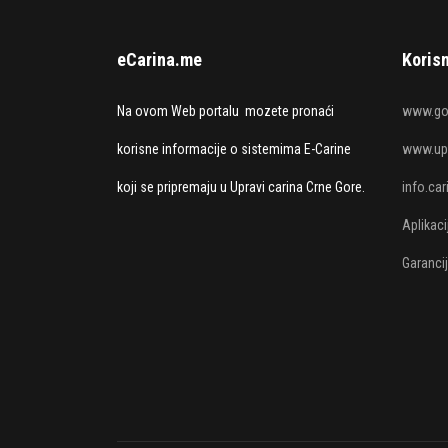
eCarina.me
Korisn
Na ovom Web portalu mozete pronaći
www.go
korisne informacije o sistemima E-Carine
www.upr
koji se pripremaju u Upravi carina Crne Gore.
info.ca
Aplikac
Garanci