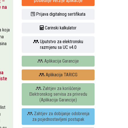
poslednje verzije aplikacije
 –
e na
Prijava digitalnog sertifikata
Carinski kalkulator
a koja
ima
Uputstvo za elektronsku
sina
razmjenu sa UC v4.0
Aplikacija Garancije
na
Aplikacija TARICG
iste
Zahtjev za korišćenje
Elektronskog servisa za privredu
(Aplikacija Garancije)
ist
Zahtjev za dobijanje odobrenja
u
za pojednostavljeni postupak
d
e su