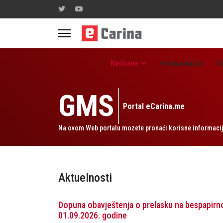
Naslovna
eKomunikacija
N
GMS
Portal eCarina.me
Na ovom Web portalu mozete pronaći korisne informacije
Aktuelnosti
Dopuna obavještenja o prelasku na bespapirn
01.09.2026. godine