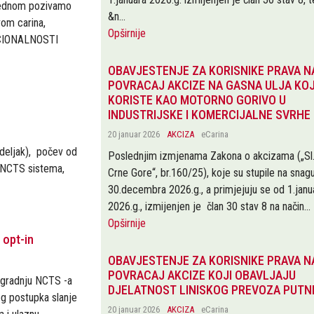
 jednom pozivamo
&n...
vom carina,
Opširnije
KCIONALNOSTI
OBAVJESTENJE ZA KORISNIKE PRAVA N
POVRACAJ AKCIZE NA GASNA ULJA KOJ
KORISTE KAO MOTORNO GORIVO U
INDUSTRIJSKE I KOMERCIJALNE SVRHE
20 januar 2026
AKCIZA
eCarina
deljak), počev od
Poslednjim izmjenama Zakona o akcizama („Sl.l
 NCTS sistema,
Crne Gore“, br.160/25), koje su stupile na snag
30.decembra 2026.g., a primjejuju se od 1.janu
2026.g., izmijenjen je član 30 stav 8 na način...
Opširnije
 opt-in
OBAVJESTENJE ZA KORISNIKE PRAVA N
POVRACAJ AKCIZE KOJI OBAVLJAJU
ogradnju NCTS -a
DJELATNOST LINISKOG PREVOZA PUTN
og postupka slanje
20 januar 2026
AKCIZA
eCarina