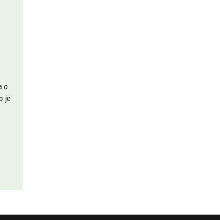
a o
o je