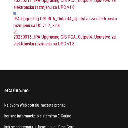
20250211_IPA Upgrading CIS RCA_Output4_Uputstvo za
elektronsku razmjenu sa UPC v1.6
IPA Upgrading CIS RCA_Output4_Uputstvo za elektronsku
razmjenu sa UC v1.7_Final
20250916_IPA Upgrading CIS RCA_Output4_Uputstvo za
elektronsku razmjenu sa UPC v1.8
eCarina.me
Na ovom Web portalu mozete pronaći
korisne informacije o sistemima E-Carine
koji se pripremaju u Upravi carina Crne Gore.