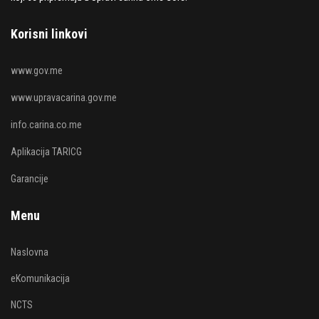
Korisni linkovi
www.gov.me
www.upravacarina.gov.me
info.carina.co.me
Aplikacija TARICG
Garancije
Menu
Naslovna
eKomunikacija
NCTS