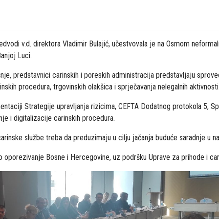
edvodi v.d. direktora Vladimir Bulajić, učestvovala je na Osmom neformal
anjoj Luci.
e, predstavnici carinskih i poreskih administracija predstavljaju sproved
nskih procedura, trgovinskih olakšica i sprječavanja nelegalnih aktivnosti
mentaciji Strategije upravljanja rizicima, CEFTA Dodatnog protokola 5, 
je i digitalizacije carinskih procedura.
 carinske službe treba da preduzimaju u cilju jačanja buduće saradnje u 
tno oporezivanje Bosne i Hercegovine, uz podršku Uprave za prihode i c