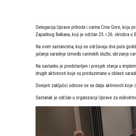
Delegacija Uprave prihoda i carina Crne Gore, koju pr
Zapadnog Balkana, koji je održan 25. i 26. oktobra u B
Na ovim sastancima, koji se održavaju dva puta godišnj
jačanja saradnje između carinskih službi, ubrzanja cari
Na sastanku je predstavljen i presjek stanja u imple
drugih aktivnosti koje su preduzimane u oblasti saradn
Donijeti zaključci odnose se na dalje aktivnosti koje
Sastanak je održan u organizaciji Uprave za indirek