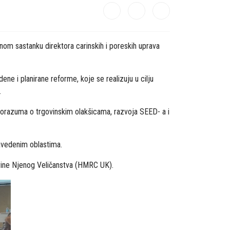
nom sastanku direktora carinskih i poreskih uprava
ene i planirane reforme, koje se realizuju u cilju
.
Sporazuma o trgovinskim olakšicama, razvoja SEED- a i
navedenim oblastima.
arine Njenog Veličanstva (HMRC UK).