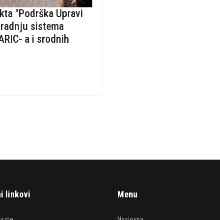
kta "Podrška Upravi
gradnju sistema
ARIC- a i srodnih
i linkovi
Menu
v.me
Naslovna