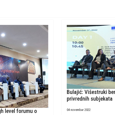
Bulajić: Višestruki be
privrednih subjekata
04 novembar 2022
gh level forumu o