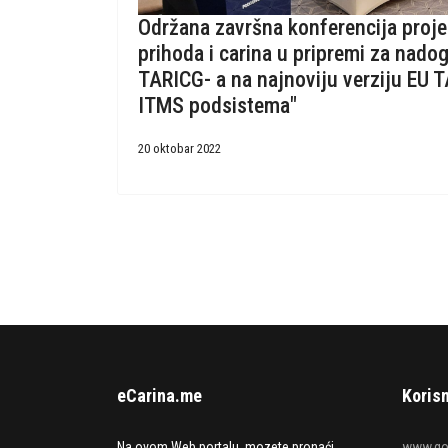
Održana završna konferencija proje
prihoda i carina u pripremi za nado
TARICG- a na najnoviju verziju EU T
ITMS podsistema"
20 oktobar 2022
eCarina.me
Korisn
Na ovom Web portalu mozete pronaći
www.go