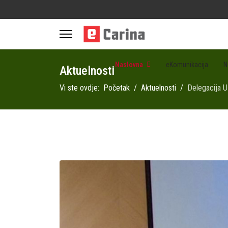
Naslovna
eKomunikacija
N
Aktuelnosti
Vi ste ovdje:
Početak
Aktuelnosti
Delegacija U