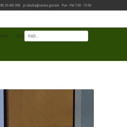
82 20 442 000
pr.sluzba@carina.gov.me
Pon - Pet 7:00 - 15:00
Pretraga
UPCI
CDS