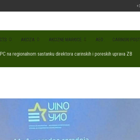
+3
CTS
AKCIZA
AKCIZNE MARKICE
AEO
CARINSKI POST
PC na regionalnom sastanku direktora carinskih i poreskih uprava ZB