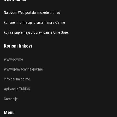
Na ovom Web portalu mozete pronaći
korisne informacije o sistemima E-Carine
koji se pripremaju u Upravi carina Crne Gore.
Korisni linkovi
www.gov.me
www.upravacarina.gov.me
info.carina.co.me
Aplikacija TARICG
Garancije
Menu