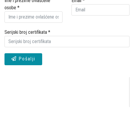
Ime i prezime ovlašćene
Email
*
osobe
*
Serijski broj certifikata
*
Pošalji