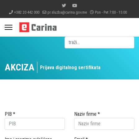
+382 20 442 000
pr.sluzba@carina.gov.me
Pon - Pet 7:00 - 15:00
Pretraga
AKCIZA
Prijava digitalnog sertifikata
PIB
*
Naziv firme
*