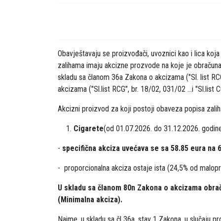
Obavještavaju se proizvođači, uvoznici kao i lica koja
zalihama imaju akcizne prozvode na koje je obračunata
skladu sa članom 36a Zakona o akcizama ("Sl. list RCG",
akcizama ("Sl.list RCG", br. 18/02, 031/02 ...i "Sl.list C
Akcizni proizvod za koji postoji obaveza popisa zalih
Cigarete
(od 01.07.2026. do 31.12.2026. godine
-
specifična akciza uvećava se sa 58.85 eura na 
- proporcionalna akciza ostaje ista (24,5% od malopr
U skladu sa članom 80n Zakona o akcizama obraču
(Minimalna akciza).
Naime, u skladu sa čl 36a, stav 1 Zakona, u slučaju pro