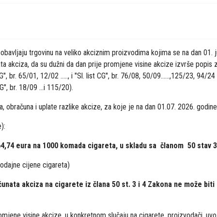
 obavljaju trgovinu na veliko akciznim proizvodima kojima se na dan 01. ju
 akciza, da su dužni da dan prije promjene visine akcize izvrše popis zal
 br. 65/01, 12/02 ....., i "Sl. list CG", br. 76/08, 50/09......,125/23, 94/
G", br. 18/09 ...i 115/20).
a, obračuna i uplate razlike akcize, za koje je na dan 01.07. 2026. godin
):
64,74 eura na 1000 komada cigareta, u skladu sa članom 50 stav 3
odajne cijene cigareta)
nata akciza na cigarete iz člana 50 st. 3 i 4 Zakona ne može bit
mjene visine akcize, u konkretnom slučaju na cigarete, proizvodači, uvozni