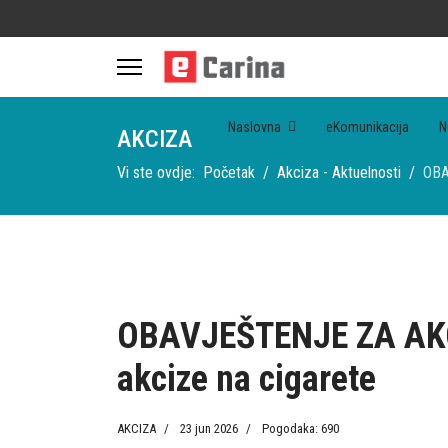
Naslovna
eKomunikacija
N
AKCIZA
Vi ste ovdje:
Početak
Akciza - Aktuelnosti
OBA
OBAVJEŠTENJE ZA AKCI
akcize na cigarete
AKCIZA
23 jun 2026
Pogodaka: 690