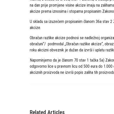
na dan prije promjene visine akcize imaju na zalihama
akcize prema iznosima i stopama propisanim Zakon
U skladu sa izuzećem propisanim članom 36a stav 2 Za
akcize.
Obračun razlike akcize podnosi se nadležnoj organiz
obračuni“/ podmodul „Obračun razlike akcize“, obraz
roku akcizni obveznik je dužan da izvrši i uplatu razli
Napominjemo da je članom 70 stav 1 tačka 5a) Zakon
odgovorno lice u pravnom licu od 500 eura do 1.000 e
akciznih proizvoda ne izvrši popis zaliha tih proizvod
Related Articles