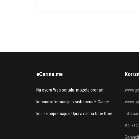
eCarina.me
Korisn
Na ovom Web portalu mozete pronaći
www.go
korisne informacije o sistemima E-Carine
www.upr
koji se pripremaju u Upravi carina Crne Gore.
info.ca
Aplikac
Garanci