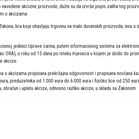
 navedene akcizne proizvode, dužni su da izvrše popis zaliha tog proizvod
om o akcizama.
kona, lica koja obavljaju trgovinu na malo duvanskih proizvoda, nisu u o
acionoj jedinici Uprave carina, putem informacionog sistema za elektr
ac ORA), u roku od 15 dana po isteku mjeseca u kojem je došlo do promj
ke akcize.
a o akcizama propisana prekršajna odgovornost i propisana novčana kaz
ura, preduzetnika od 1.000 eura do 6.000 eura i fizičko lice od 250 eur
a, obračun i uplatu akcize, odnosno razliku akcize, u skladu sa Zakonom.