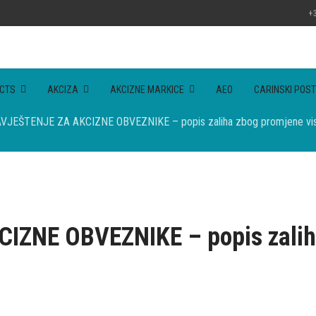
+3
CTS
AKCIZA
AKCIZNE MARKICE
AEO
CARINSKI POST
VJEŠTENJE ZA AKCIZNE OBVEZNIKE – popis zaliha zbog promjene visi
ZNE OBVEZNIKE – popis zaliha