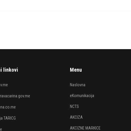
i linkovi
Menu
v.me
Naslovna
eKomunikacija
avacarina.gov.me
NCTS
rina.co.me
AKCIZA
ija TARICG
AKCIZNE MARKICE
je