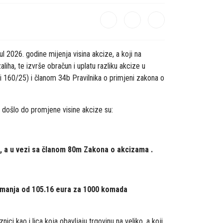
l 2026. godine mijenja visina akcize, a koji na
iha, te izvrše obračun i uplatu razliku akcize u
24 i 160/25) i članom 34b Pravilnika o primjeni zakona o
e došlo do promjene visine akcize su:
, a u vezi sa članom 80m Zakona o akcizama .
i manja od 105.16 eura za 1000 komada
ci kao i lica koja obavljaju trgovinu na veliko, a koji