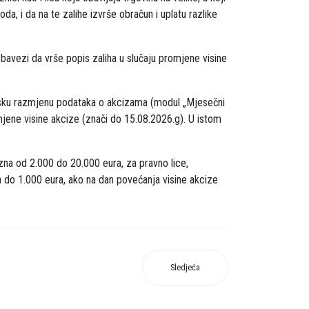
a, i da na te zalihe izvrše obračun i uplatu razlike
bavezi da vrše popis zaliha u slučaju promjene visine
onsku razmjenu podataka o akcizama (modul „Mjesečni
ene visine akcize (znači do 15.08.2026.g). U istom
na od 2.000 do 20.000 eura, za pravno lice,
a do 1.000 eura, ako na dan povećanja visine akcize
Sledjeća