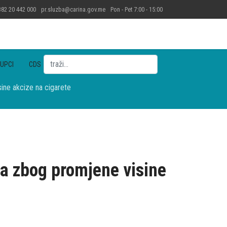
82 20 442 000
pr.sluzba@carina.gov.me
Pon - Pet 7:00 - 15:00
Pretraga
UPCI
CDS
ne akcize na cigarete
 zbog promjene visine