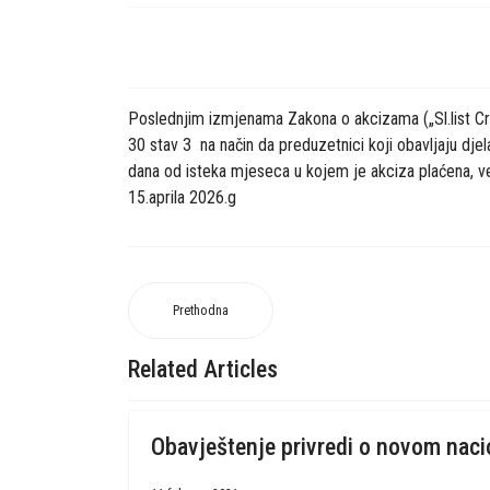
Poslednjim izmjenama Zakona o akcizama („Sl.list Crn
30 stav 3 na način da preduzetnici koji obavljaju dj
dana od isteka mjeseca u kojem je akciza plaćena, već
15.aprila 2026.g
Prethodna
Related Articles
Obavještenje privredi o novom nac