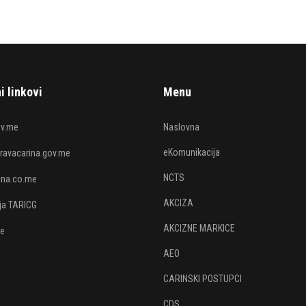
i linkovi
Menu
v.me
Naslovna
eKomunikacija
avacarina.gov.me
NCTS
rina.co.me
AKCIZA
ija TARICG
AKCIZNE MARKICE
je
AEO
CARINSKI POSTUPCI
CDS