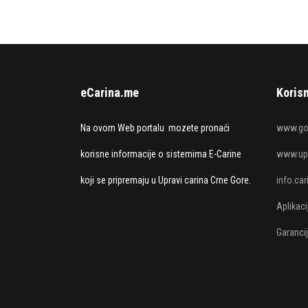
eCarina.me
Korisn
Na ovom Web portalu mozete pronaći
www.go
korisne informacije o sistemima E-Carine
www.upr
koji se pripremaju u Upravi carina Crne Gore.
info.ca
Aplikac
Garanci