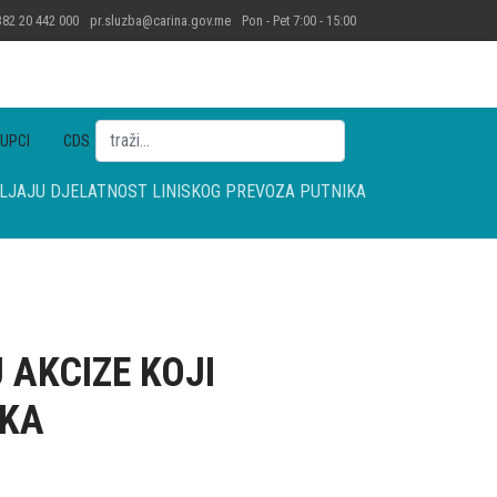
82 20 442 000
pr.sluzba@carina.gov.me
Pon - Pet 7:00 - 15:00
Pretraga
UPCI
CDS
VLJAJU DJELATNOST LINISKOG PREVOZA PUTNIKA
AKCIZE KOJI
IKA