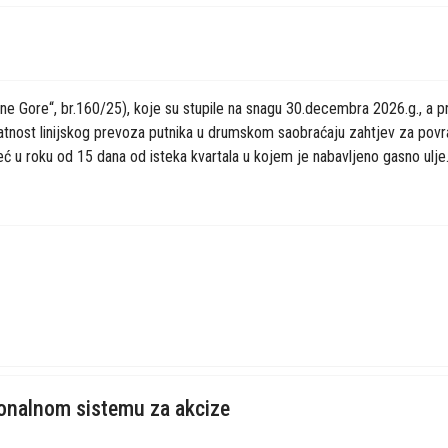
e Gore“, br.160/25), koje su stupile na snagu 30.decembra 2026.g., a pri
elatnost linijskog prevoza putnika u drumskom saobraćaju zahtjev za pov
 u roku od 15 dana od isteka kvartala u kojem je nabavljeno gasno ulje. 
ionalnom sistemu za akcize