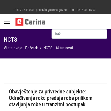
+382 20 442 000
pr.sluzba@carina.gov.me
Pon - Pet 7:00 - 15:00
Pretraga
NCTS
Vi ste ovdje:
Početak
NCTS - Aktuelnosti
Obavještenje za privredne subjekte:
Određivanje roka predaje robe prilikom
stavljanja robe u tranzitni postupak