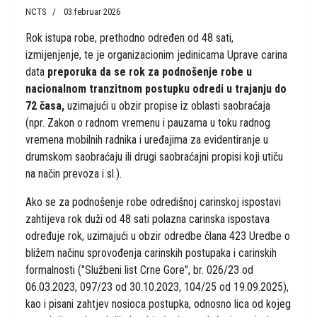
NCTS
03 februar 2026
Rok istupa robe, prethodno određen od 48 sati,
izmijenjenje, te je organizacionim jedinicama Uprave carina
data
preporuka da se rok za podnošenje robe u
nacionalnom tranzitnom postupku odredi u trajanju do
72 časa,
uzimajući u obzir propise iz oblasti saobraćaja
(npr. Zakon o radnom vremenu i pauzama u toku radnog
vremena mobilnih radnika i uređajima za evidentiranje u
drumskom saobraćaju ili drugi saobraćajni propisi koji utiču
na način prevoza i sl.).
Ako se za podnošenje robe odredišnoj carinskoj ispostavi
zahtijeva rok duži od 48 sati polazna carinska ispostava
određuje rok, uzimajući u obzir odredbe člana 423 Uredbe o
bližem načinu sprovođenja carinskih postupaka i carinskih
formalnosti ("Službeni list Crne Gore", br. 026/23 od
06.03.2023, 097/23 od 30.10.2023, 104/25 od 19.09.2025),
kao i pisani zahtjev nosioca postupka, odnosno lica od kojeg