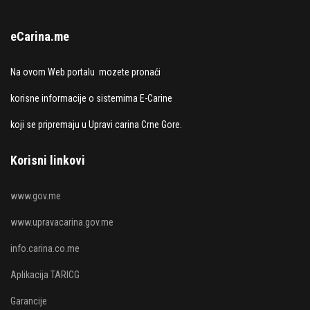
eCarina.me
Na ovom Web portalu mozete pronaći
korisne informacije o sistemima E-Carine
koji se pripremaju u Upravi carina Crne Gore.
Korisni linkovi
www.gov.me
www.upravacarina.gov.me
info.carina.co.me
Aplikacija TARICG
Garancije