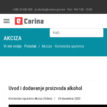
+382 20 442 000
pr.sluzba@carina.gov.me
Pon - Pet 7:00 - 15:00
Pretraga
AKCIZA
Vi ste ovdje:
Početak
Akciza - Korisnicka uputstva
Uvod i dodavanje proizvoda alkohol
Korisnicka Uputstva Akciza (Video)
29 decembar 2020