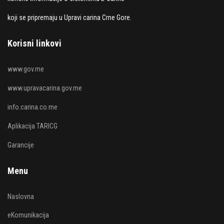
koji se pripremaju u Upravi carina Crne Gore.
Korisni linkovi
www.gov.me
www.upravacarina.gov.me
info.carina.co.me
Aplikacija TARICG
Garancije
Menu
Naslovna
eKomunikacija