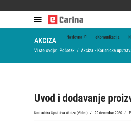
Naslovna
eKomunikacija
N
AKCIZA
Vi ste ovdje:
Početak
Akciza - Korisnicka uputstv
Uvod i dodavanje proiz
Korisnicka Uputstva Akciza (Video)
29 decembar 2020
P