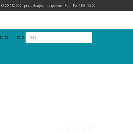
82 20 442 000
pr.sluzba@carina.gov.me
Pon - Pet 7:00 - 15:00
Pretraga
UPCI
CDS