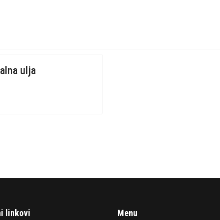
alna ulja
i linkovi
Menu