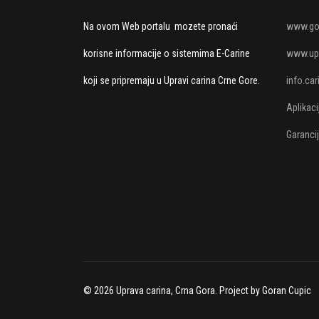
Na ovom Web portalu mozete pronaći
www.go
korisne informacije o sistemima E-Carine
www.upr
koji se pripremaju u Upravi carina Crne Gore.
info.ca
Aplikac
Garanci
© 2026 Uprava carina, Crna Gora. Project by Goran Cupic