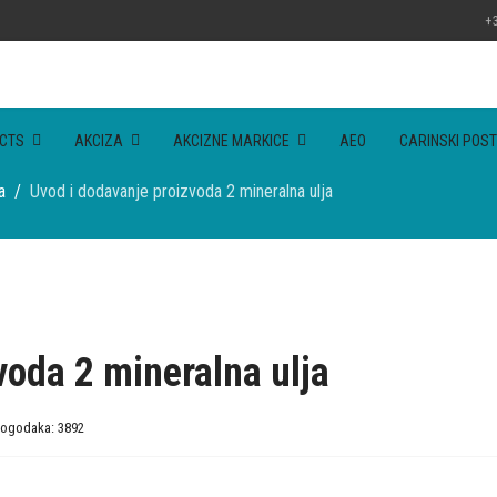
+3
CTS
AKCIZA
AKCIZNE MARKICE
AEO
CARINSKI POST
a
Uvod i dodavanje proizvoda 2 mineralna ulja
voda 2 mineralna ulja
ogodaka: 3892