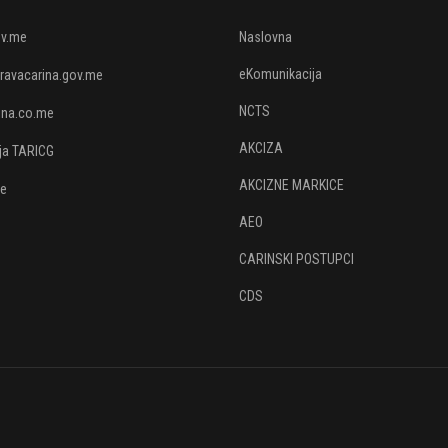
v.me
Naslovna
eKomunikacija
avacarina.gov.me
NCTS
rina.co.me
AKCIZA
ija TARICG
AKCIZNE MARKICE
je
AEO
CARINSKI POSTUPCI
CDS