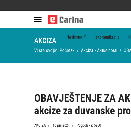
Naslovna
eKomunikacija
N
AKCIZA
Vi ste ovdje:
Početak
Akciza - Aktuelnosti
OBA
OBAVJEŠTENJE ZA AKCI
akcize za duvanske pr
AKCIZA
10 jun 2024
Pogodaka: 5260