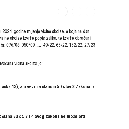
l 2024. godine mijenja visina akcize, a koja na dan
ine akcize izvrše popis zaliha, te izvrše obračun i
", br. 076/08, 050/09......, 49/22, 65/22, 152/22, 27/23
uvećana visina akcize je:
tačka 13), a u vezi sa članom 50 stav 3
Zakona o
 člana 50 st. 3 i 4 ovog zakona ne može biti