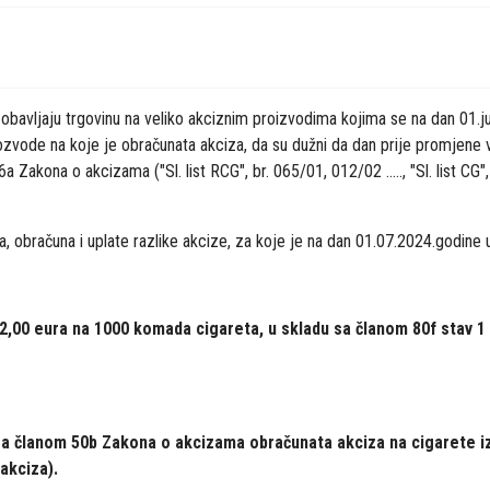
 obavljaju trgovinu na veliko akciznim proizvodima kojima se na dan 01.ju
vode na koje je obračunata akciza, da su dužni da dan prije promjene vis
a Zakona o akcizama ("Sl. list RCG", br. 065/01, 012/02 ....., "Sl. list CG
a, obračuna i uplate razlike akcize, za koje je na dan 01.07.2024.godine 
52,00 eura na 1000 komada cigareta, u skladu sa članom 80f stav 1 
i sa članom 50b Zakona o akcizama obračunata akciza na cigarete iz
akciza).