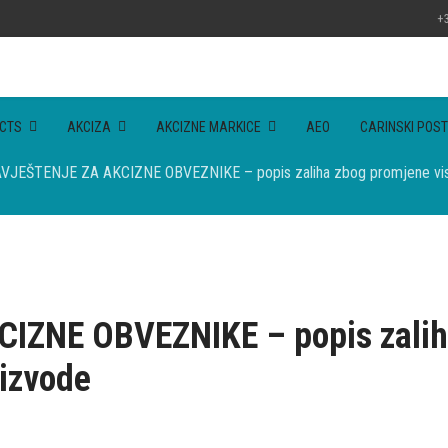
+3
CTS
AKCIZA
AKCIZNE MARKICE
AEO
CARINSKI POST
VJEŠTENJE ZA AKCIZNE OBVEZNIKE – popis zaliha zbog promjene visi
ZNE OBVEZNIKE – popis zaliha
oizvode