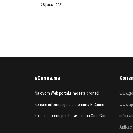
28 januar 2021
eCarina.me
Korisn
Na ovom Web portalu mozete pronaći
www.go
korisne informacije o sistemima E-Carine
www.upr
koji se pripremaju u Upravi carina Crne Gore.
info.ca
Aplikac