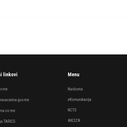
i linkovi
Menu
v.me
Naslovna
eKomunikacija
avacarina.gov.me
NCTS
rina.co.me
AKCIZA
ija TARICG