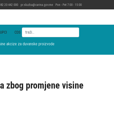
82 20 442 000
pr.sluzba@carina.gov.me
Pon - Pet 7:00 - 15:00
Pretraga
UPCI
CDS
ne akcize za duvanske proizvode
 zbog promjene visine