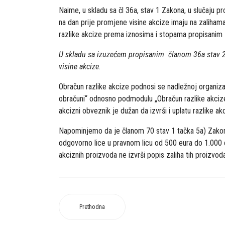
Naime, u skladu sa čl 36a, stav 1 Zakona, u slučaju pr
na dan prije promjene visine akcize imaju na zalihama 
razlike akcize prema iznosima i stopama propisani
U skladu sa izuzećem propisanim članom 36a stav 2 
visine akcize
.
Obračun razlike akcize podnosi se nadležnoj organiz
obračuni“ odnosno podmodulu „Obračun razlike akcize
akcizni obveznik je dužan da izvrši i uplatu razlike ak
Napominjemo da je članom 70 stav 1 tačka 5a) Zakon
odgovorno lice u pravnom licu od 500 eura do 1.000 e
akciznih proizvoda ne izvrši popis zaliha tih proizvod
Prethodna