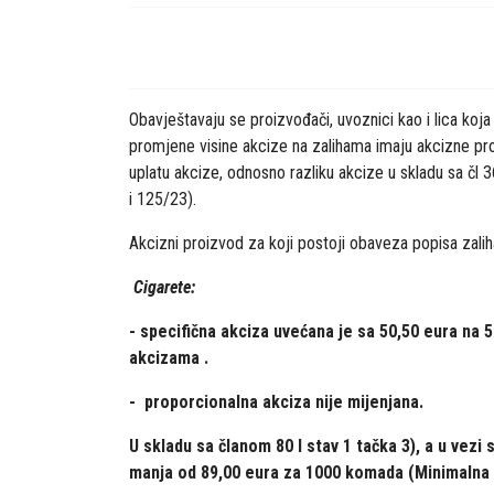
Obavještavaju se proizvođači, uvoznici kao i lica koja
promjene visine akcize na zalihama imaju akcizne proz
uplatu akcize, odnosno razliku akcize u skladu sa čl 36
i 125/23).
Akcizni proizvod za koji postoji obaveza popisa zalih
Cigarete:
- specifična akciza uvećana je sa 50,50 eura na 
akcizama .
- proporcionalna akciza nije mijenjana.
U skladu sa članom 80 l stav 1 tačka 3), a u vez
manja od 89,00 eura za 1000 komada (Minimalna 