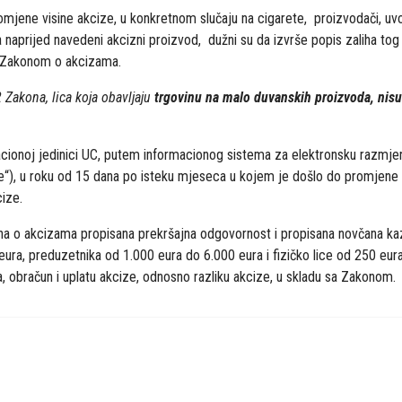
omjene visine akcize, u konkretnom slučaju na cigarete, proizvodači, uvozni
naprijed navedeni akcizni proizvod, dužni su da izvrše popis zaliha tog p
m Zakonom o akcizama.
Zakona, lica koja obavljaju
trgovinu na malo duvanskih proizvoda, nisu
acionoj jedinici UC, putem informacionog sistema za elektronsku razmj
“), u roku od 15 dana po isteku mjeseca u kojem je došlo do promjene v
cize.
a o akcizama propisana prekršajna odgovornost i propisana novčana kaz
ura, preduzetnika od 1.000 eura do 6.000 eura i fizičko lice od 250 eur
a, obračun i uplatu akcize, odnosno razliku akcize, u skladu sa Zakonom.