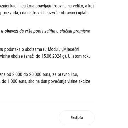
ci kao i lica koja obavljaju trgovinu na veliko, a koji
roizvoda, i da na te zalihe izvrše obračun i uplatu
 u obavezi
da vrše popis zaliha u slučaju promjene
enu podataka o akcizama (u Modulu „Mjesečni
isine akcize (znači do 15.08.2024.g). U istom roku
na od 2.000 do 20.000 eura, za pravno lice,
a do 1.000 eura, ako na dan povećanja visine akcize
Sledjeća