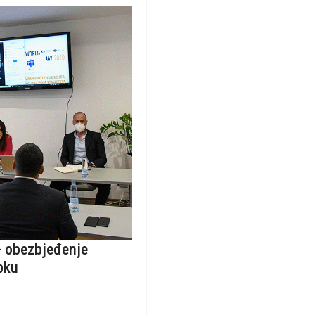
- obezbjeđenje
pku