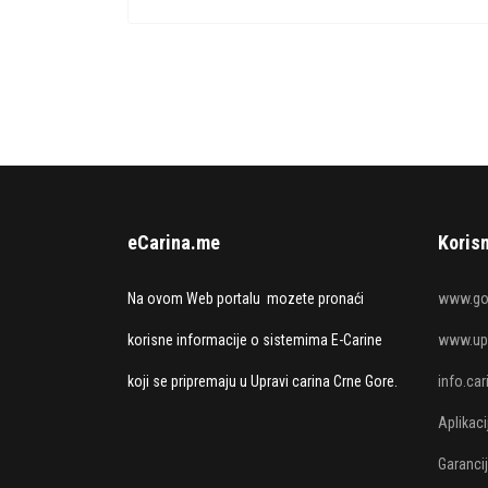
eCarina.me
Korisn
Na ovom Web portalu mozete pronaći
www.go
korisne informacije o sistemima E-Carine
www.upr
koji se pripremaju u Upravi carina Crne Gore.
info.ca
Aplikac
Garanci