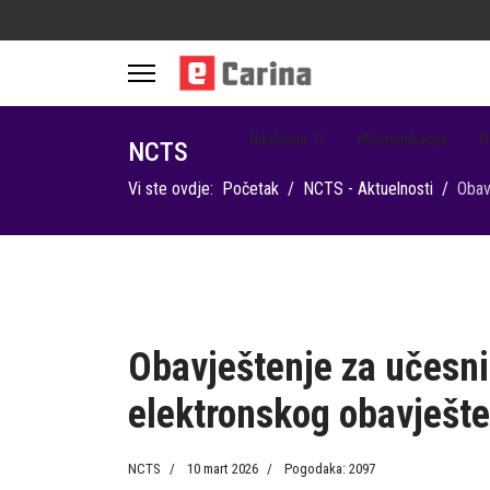
Naslovna
eKomunikacija
N
NCTS
Vi ste ovdje:
Početak
NCTS - Aktuelnosti
Obav
Obavještenje za učesni
elektronskog obavješte
NCTS
10 mart 2026
Pogodaka: 2097