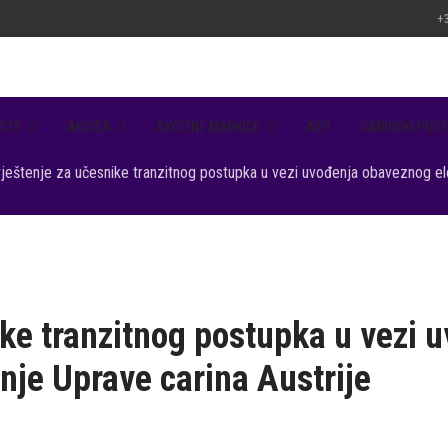
+3
CTS
AKCIZA
AKCIZNE MARKICE
AEO
CARINSKI POST
ještenje za učesnike tranzitnog postupka u vezi uvođenja obaveznog el
ke tranzitnog postupka u vezi
nje Uprave carina Austrije