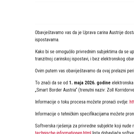
Obavještavamo vas da je Uprava carina Austrije dosta
ispostavama.
Kako bi se omogućilo privrednim subjektima da se up
tranzitnoj carinskoj ispostavi, i bez elektronskog oba
Ovim putem vas obaviještavamo da ovaj prelazni perio
To znači da se od
1. maja 2026. godine
elektronska 
„Smart Border Austria“ (trenutni naziv: Zoll Korridorv
Informacije o toku procesa možete pronaći ovdje:
ht
Informacije o tehničkim specifikacijama možete pron
Softverska rješenja za privredne subjekte koji nude
technische-informationen.html
lista dobavljača softv