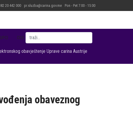
82 20 442 000
pr.sluzba@carina.gov.me
Pon - Pet 7:00 - 15:00
Pretraga
UPCI
CDS
ektronskog obavještenje Uprave carina Austrije
 uvođenja obaveznog