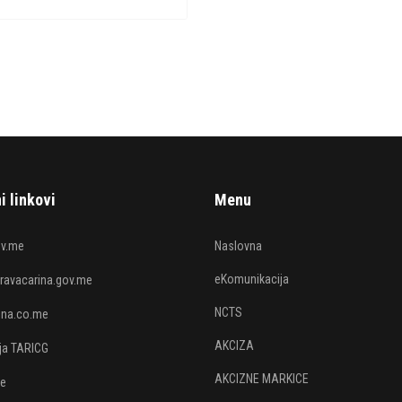
i linkovi
Menu
v.me
Naslovna
eKomunikacija
avacarina.gov.me
NCTS
rina.co.me
AKCIZA
ija TARICG
AKCIZNE MARKICE
je