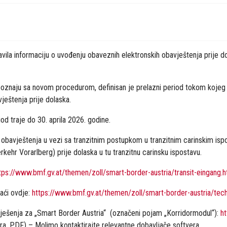
vila informaciju o uvođenju obaveznih elektronskih obavještenja prije do
oznaju sa novom procedurom, definisan je prelazni period tokom kojeg t
vještenja prije dolaska.
d traje do 30. aprila 2026. godine.
obavještenja u vezi sa tranzitnim postupkom u tranzitnim carinskim isp
erkehr Vorarlberg) prije dolaska u tu tranzitnu carinsku ispostavu.
tps://www.bmf.gv.at/themen/zoll/smart-border-austria/transit-eingang.h
aći ovdje:
https://www.bmf.gv.at/themen/zoll/smart-border-austria/tech
 rješenja za „Smart Border Austria“ (označeni pojam „Korridormodul“):
ht
era, PDF) – Molimo kontaktirajte relevantne dobavljače softvera.